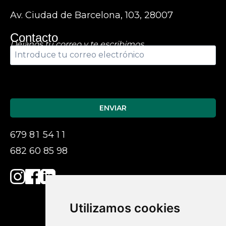
Av. Ciudad de Barcelona, 103, 28007
Contacto
Déjanos tu correo y te escribimos
Por
favor,
deja
este
campo
679
81
54
11
vacío.
682 60 85 98
Utilizamos cookies