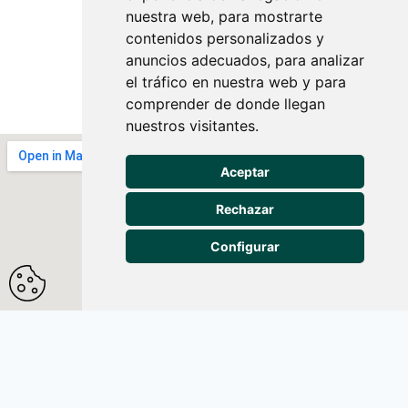
nuestra web, para mostrarte
contenidos personalizados y
anuncios adecuados, para analizar
el tráfico en nuestra web y para
comprender de donde llegan
nuestros visitantes.
Centro de formación
Aceptar
IPAO Marqués de
Vadillo
Rechazar
C/ General
Configurar
Ricardos, 26
De lunes a
viernes de
10:00 a 20:00
682 608 598
¿Cómo llegar?