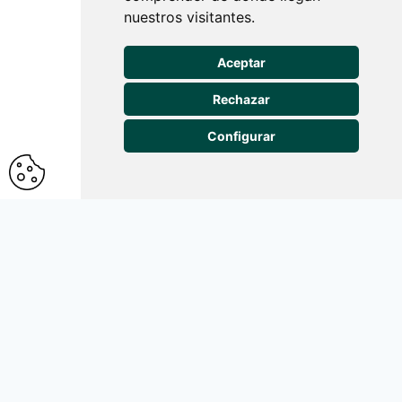
nuestros visitantes.
Centro de formación
IPAO Marqués de Vadillo
Aceptar
C/ General
Rechazar
Ricardos, 26
De lunes a
Configurar
viernes de
10:00 a 20:00
682 608 598
¿Cómo llegar?
TOUR VIRTUAL DE NUESTRAS
INSTALACIONES