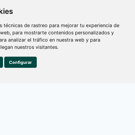
kies
 técnicas de rastreo para mejorar tu experiencia de
ia Dentofacial?
 web, para mostrarte contenidos personalizados y
ra analizar el tráfico en nuestra web y para
egan nuestros visitantes.
ico cada vez más competitivo, es necesario
Configurar
les y destacar...