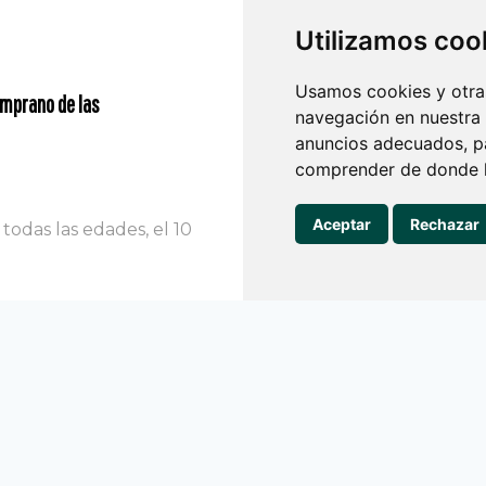
Utilizamos coo
Usamos cookies y otras
emprano de las
¿En qué consiste la Ortoped
navegación en nuestra
anuncios adecuados, pa
31/10/2023
comprender de donde ll
Gabriella
En un sector odontológ
Aceptar
Rechazar
todas las edades, el 10
brindar servicios integra
Leer más