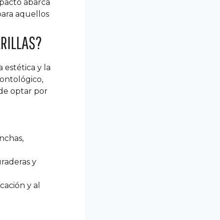
mpacto abarca
para aquellos
ARILLAS?
estética y la
ontológico,
de optar por
anchas,
uraderas y
cación y al