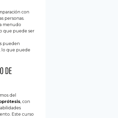
omparación con
as personas.
s a menudo
lo que puede ser
es pueden
, lo que puede
O DE
emos del
oprótesis
, con
abilidades
ento.
Este curso