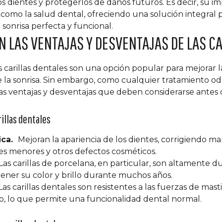
os dientes y protegerlos de daños futuros. Es decir, su i
a como la salud dental, ofreciendo una solución integral 
onrisa perfecta y funcional.
N LAS VENTAJAS Y DESVENTAJAS DE LAS C
carillas dentales son una opción popular para mejorar la 
 la sonrisa. Sin embargo, como cualquier tratamiento od
as ventajas y desventajas que deben considerarse antes 
rillas dentales
ica.
Mejoran la apariencia de los dientes, corrigiendo m
es menores y otros defectos cosméticos.
Las carillas de porcelana, en particular, son altamente d
er su color y brillo durante muchos años.
as carillas dentales son resistentes a las fuerzas de masti
io, lo que permite una funcionalidad dental normal.