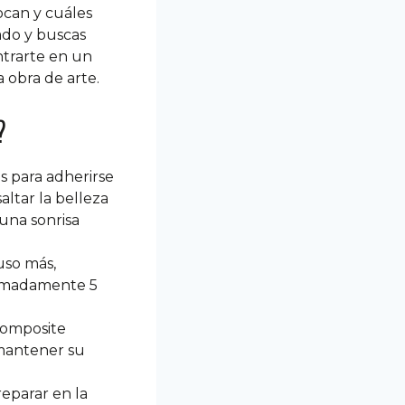
ocan y cuáles
ado y buscas
ntrarte en un
 obra de arte.
?
s para adherirse
altar la belleza
una sonrisa
uso más,
ximadamente 5
 composite
 mantener su
reparar en la