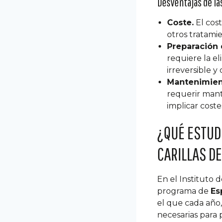
Desventajas de las
Coste.
El cost
otros tratami
Preparación 
requiere la e
irreversible y
Mantenimien
requerir mant
implicar costes
¿QUÉ ESTUD
CARILLAS D
En el Instituto
programa de
Es
el que cada año
necesarias para