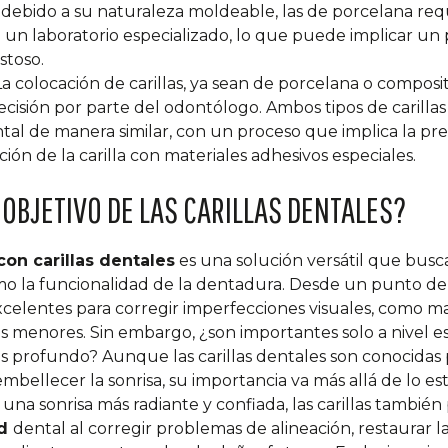
l debido a su naturaleza moldeable, las de porcelana re
n un laboratorio especializado, lo que puede implicar un
stoso.
a colocación de carillas, ya sean de porcelana o composi
ecisión por parte del odontólogo. Ambos tipos de carillas
ntal de manera similar, con un proceso que implica la pr
jación de la carilla con materiales adhesivos especiales.
 OBJETIVO DE LAS CARILLAS DENTALES?
con carillas dentales
es una solución versátil que busc
mo la funcionalidad de la dentadura. Desde un punto de
 excelentes para corregir imperfecciones visuales, como m
s menores. Sin embargo, ¿son importantes solo a nivel es
ás profundo?
Aunque las carillas dentales son conocidas 
mbellecer la sonrisa, su importancia va más allá de lo es
una sonrisa más radiante y confiada, las carillas tambi
ad
dental al corregir problemas de alineación, restaurar l