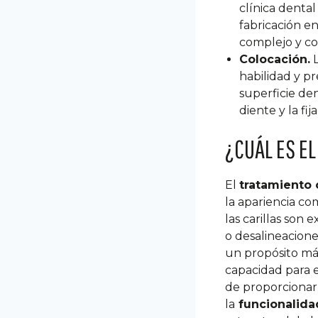
clínica denta
fabricación e
complejo y co
Colocación.
L
habilidad y pr
superficie de
diente y la fi
¿CUÁL ES EL
El
tratamiento 
la apariencia co
las carillas son
o desalineacione
un propósito m
capacidad para e
de proporcionar 
la
funcionalid