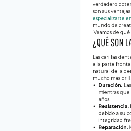
verdadero poten
son sus ventajas
especializarte e
mundo de creativ
¡Veamos de qué s
¿QUÉ SON L
Las carillas den
a la parte front
natural de la de
mucho más brillan
Duración.
Las
mientras que 
años.
Resistencia.
debido a su c
integridad fre
Reparación.
M