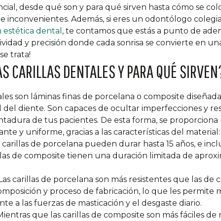
cial, desde qué son y para qué sirven hasta cómo se col
 e inconvenientes. Además, si eres un odontólogo colegi
n estética dental
, te contamos que estás a punto de ade
idad y precisión donde cada sonrisa se convierte en una
e trata!
AS CARILLAS DENTALES Y PARA QUÉ SIRVEN
tales son láminas finas de porcelana o composite diseñada
al del diente. Son capaces de ocultar imperfecciones y res
ntadura de tus pacientes. De esta forma, se proporciona 
te y uniforme, gracias a las características del material:
 carillas de porcelana pueden durar hasta 15 años, e incl
las de composite tienen una duración limitada de apro
Las carillas de porcelana son más resistentes que las de
omposición y proceso de fabricación, lo que les permite
nte a las fuerzas de masticación y el desgaste diario.
ientras que las carillas de composite son más fáciles de 