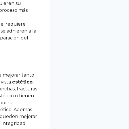
quieren su
 proceso más
te, requiere
 se adhieren a la
eparación del
a mejorar tanto
 vista
estético
,
anchas, fracturas
tético o tienen
por su
tético. Además
én pueden mejorar
a integridad