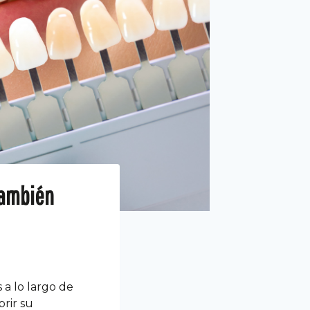
 también
a lo largo de
brir su