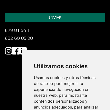
Por
favor,
deja
este
campo
679
81
54
11
vacío.
682 60 85 98
Utilizamos cookies
Usamos cookies y otras técnicas
de rastreo para mejorar tu
experiencia de navegación en
SUEÑA,
nuestra web, para mostrarte
contenidos personalizados y
FÓRMATE,
anuncios adecuados, para analizar