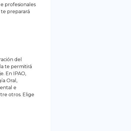
de profesionales
 te preparará
ración del
a te permitirá
je. En IPAO,
ía Oral,
ental e
re otros. Elige