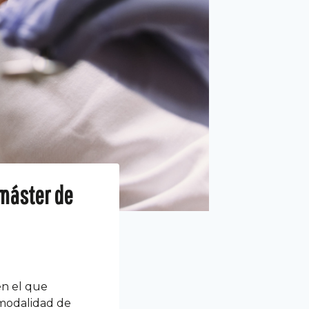
 máster de
en el que
 modalidad de