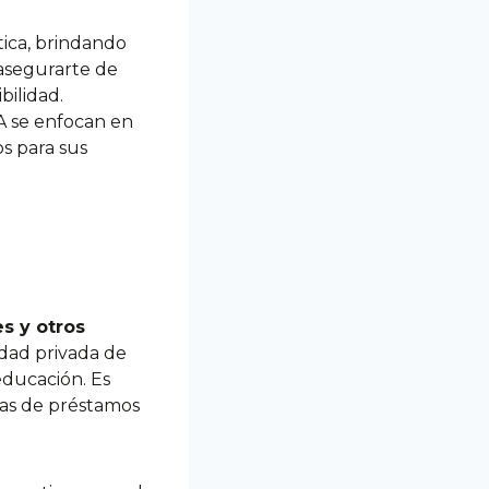
tica, brindando
 asegurarte de
bilidad.
A se enfocan en
os para sus
es y otros
idad privada de
educación. Es
mas de préstamos