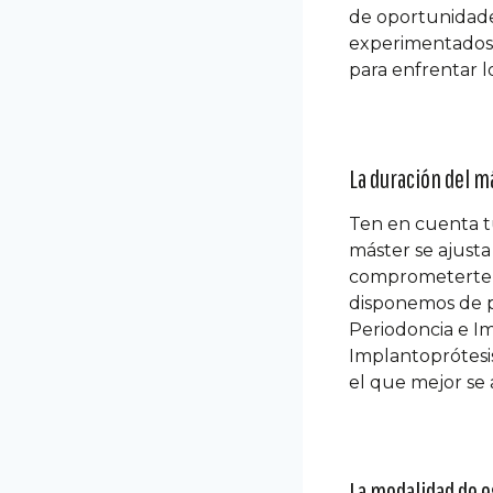
de oportunidades
experimentados. 
para enfrentar lo
La duración del m
Ten en cuenta tu
máster se ajusta
comprometerte co
disponemos de p
Periodoncia e Im
Implantoprótesis
el que mejor se 
La modalidad de e