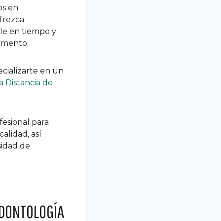
os en
frezca
ble en tiempo y
momento.
cializarte en un
a Distancia de
fesional para
alidad, así
sidad de
ODONTOLOGÍA