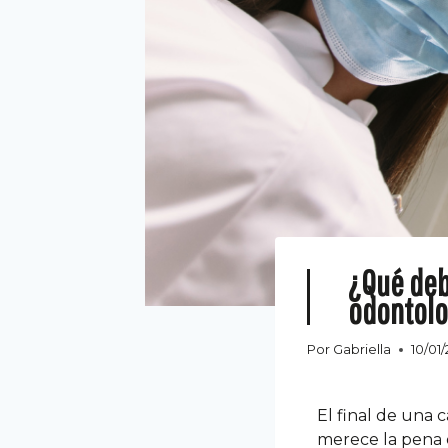
¿Qué deb
odontolo
Por
Gabriella
10/01
El final de una 
merece la pena d