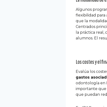
Algunos program
flexibilidad par
que la modalidad
Centrados princ
la práctica real
alumnos. El resu
Los costes y el f
Evalúa los coste
gastos asocia
odontología en 
importante que 
que puedan redu