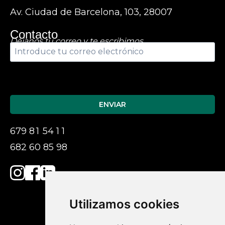
Av. Ciudad de Barcelona, 103, 28007
Contacto
Déjanos tu correo y te escribimos
Por
favor,
deja
este
campo
679
81
54
11
vacío.
682 60 85 98
Utilizamos cookies